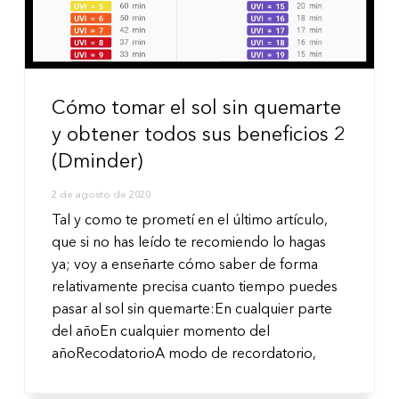
i
i
n
n
c
c
i
i
p
p
Cómo tomar el sol sin quemarte
a
a
y obtener todos sus beneficios 2
l
l
(Dminder)
2 de agosto de 2020
Tal y como te prometí en el último artículo,
que si no has leído te recomiendo lo hagas
ya; voy a enseñarte cómo saber de forma
relativamente precisa cuanto tiempo puedes
pasar al sol sin quemarte:En cualquier parte
del añoEn cualquier momento del
añoRecodatorioA modo de recordatorio,